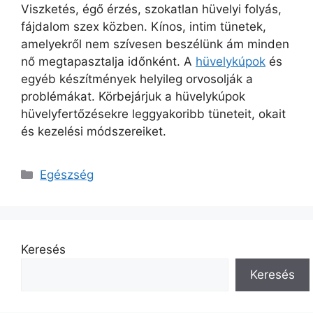
Viszketés, égő érzés, szokatlan hüvelyi folyás,
fájdalom szex közben. Kínos, intim tünetek,
amelyekről nem szívesen beszélünk ám minden
nő megtapasztalja időnként. A
hüvelykúpok
és
egyéb készítmények helyileg orvosolják a
problémákat. Körbejárjuk a hüvelykúpok
hüvelyfertőzésekre leggyakoribb tüneteit, okait
és kezelési módszereiket.
Kategória
Egészség
Keresés
Keresés