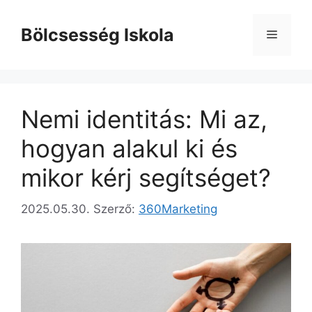
Kilépés
a
Bölcsesség Iskola
Menü
tartalomba
Nemi identitás: Mi az,
hogyan alakul ki és
mikor kérj segítséget?
2025.05.30.
Szerző:
360Marketing