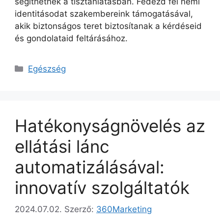
segíthetnek a tisztánlátásban. Fedezd fel nemi
identitásodat szakembereink támogatásával,
akik biztonságos teret biztosítanak a kérdéseid
és gondolataid feltárásához.
Kategória
Egészség
Hatékonyságnövelés az
ellátási lánc
automatizálásával:
innovatív szolgáltatók
2024.07.02.
Szerző:
360Marketing