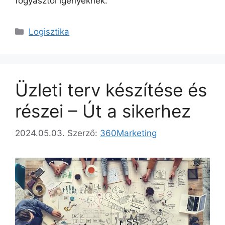
fogyasztói igényeknek.
Kategória
Logisztika
Üzleti terv készítése és
részei – Út a sikerhez
2024.05.03.
Szerző:
360Marketing